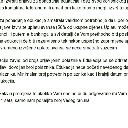
izvršiti prijavu za pohađanje edukacije i bez svog korisničkog pr
as kontaktira telefonom ili email-om kako bismo mogli izvršiti is
 za pohađanje edukacije smatrala validnom potrebno je da u perio
ijave izvršite uplatu avansa (50% od ukupne cijene). Uplatu može
banci ili putem e-bankinga, a svi detalji će Vam prethodno biti pos
a edukaciji će biti rezervisano tek nakon uspješno zaprimljene u
ovremeno izvršene uplate avansa se neće smatrati važećim.
cije zavisi od broja prijavljenih polaznika. Edukacija će se održa
javi dovoljan broj polaznika. Edukacija neće početi navedenog d
polaznika. Minimalan broj potrebnih polaznika kao i krajnji datum pr
ukacija.
 kakvih promjena te ukoliko Vam one ne budu odgovarale mi Vam 
4 sata, samo nam pošaljite broj Vašeg računa.