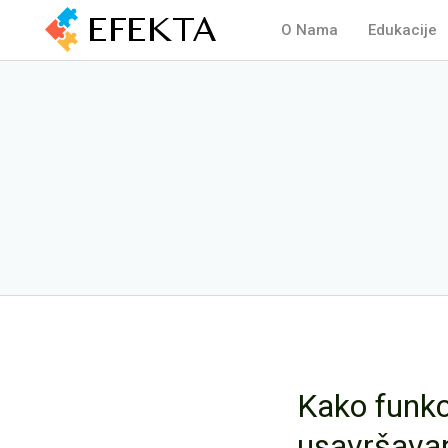
O Nama
Edukacije
Kako funkc
usavršava