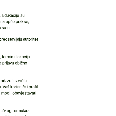
. Edukacije su
cima opće prakse,
 radu.
redstavljaju autoritet
 termin i lokacija
 prijavu obično
k želi izvršiti
. Vaš korisnički profil
s mogli obavještavati
ničkog formulara.