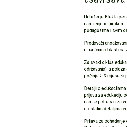
Udruženje Efekta peri
namijenjene širokom pr
pedagozima i svim ost
Predavači angažovani n
u naučnim oblastima 
Za svaki ciklus edukaci
održavanja), a polazn
počinje 2-3 mjeseca p
Detalji o edukacijama
prijavu za edukaciju p
nam je potreban za vo
o ostalim detaljima v
Prijava za pohađanje 