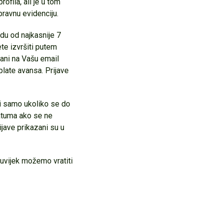
ofila, ali je u tom
pravnu evidenciju.
du od najkasnije 7
te izvršiti putem
lani na Vašu email
plate avansa. Prijave
ti samo ukoliko se do
atuma ako se ne
ijave prikazani su u
uvijek možemo vratiti