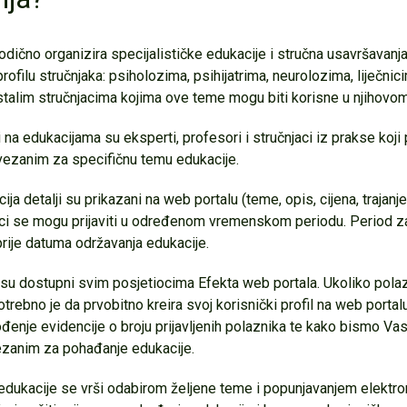
odično organizira specijalističke edukacije i stručna usavršavanja
ofilu stručnjaka: psiholozima, psihijatrima, neurolozima, liječni
alim stručnjacima kojima ove teme mogu biti korisne u njihovom
a edukacijama su eksperti, profesori i stručnjaci iz prakse koji p
vezanim za specifičnu temu edukacije.
ja detalji su prikazani na web portalu (teme, opis, cijena, trajanje,
ici se mogu prijaviti u određenom vremenskom periodu. Period za
rije datuma održavanja edukacije.
 su dostupni svim posjetiocima Efekta web portala. Ukoliko polazni
otrebno je da prvobitno kreira svoj korisnički profil na web portalu
đenje evidencije o broju prijavljenih polaznika te kako bismo Va
ezanim za pohađanje edukacije.
edukacije se vrši odabirom željene teme i popunjavanjem elektro