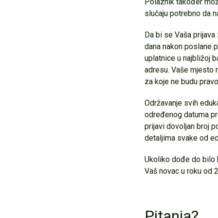
Polaznik također može 
slučaju potrebno da n
Da bi se Vaša prijava
dana nakon poslane pr
uplatnice u najbližoj 
adresu. Vaše mjesto n
za koje ne budu prav
Održavanje svih eduka
određenog datuma pri
prijavi dovoljan broj 
detaljima svake od ed
Ukoliko dođe do bilo
Vaš novac u roku od 2
Pitanja?