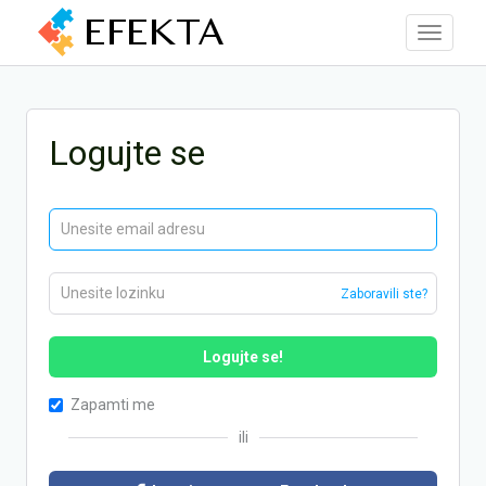
Toggle
navigati
Logujte se
Zaboravili ste?
Logujte se!
Zapamti me
ili